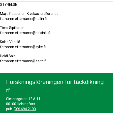
STYRELSE
Maija Paasonen-Kivekäs, ordförande
fornamn.efternamn@hallin.fi
Timo Sipiläinen
fornamn.efternamn@helsinki.fi
Kaisa Västilä
fornamn.efternamn@syke.fi
Heidi Salo
fornamn.efternamn@aalto.fi
Forskningsföreningen för täckdikning
rf
Simonsgatan 12 A 11
00100 Helsingfors
puh.
(09) 694 2100