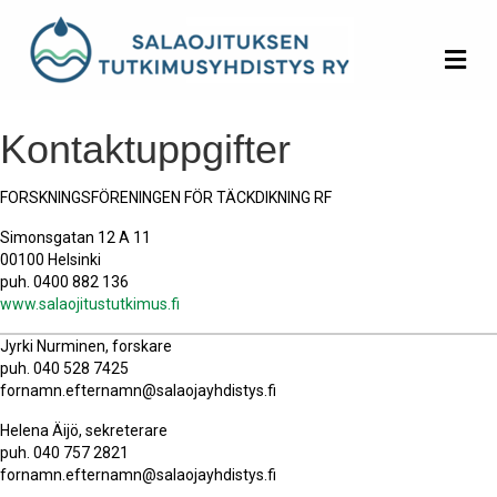
Me
Kontaktuppgifter
FORSKNINGSFÖRENINGEN FÖR TÄCKDIKNING RF
Simonsgatan 12 A 11
00100 Helsinki
puh. 0400 882 136
www.salaojitustutkimus.fi
Jyrki Nurminen, forskare
puh. 040 528 7425
fornamn.efternamn@salaojayhdistys.fi
Helena Äijö, sekreterare
puh. 040 757 2821
fornamn.efternamn@salaojayhdistys.fi