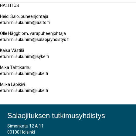
HALLITUS
Heidi Salo, puheenjohtaja
etunimi.sukunimi@aalto.fi
Olle Häggblom, varapuheenjohtaja
etunimi.sukunimi@salaojayhdistys.fi
Kaisa Västilä
etunimi.sukunimi@syke.fi
Mika Tähtikarhu
etunimi.sukunimi@luke.fi
Miika Läpikivi
etunimi.sukunimi@luke.fi
Salaojituksen tutkimusyhdistys
Simonkatu 12 A 11
00100 Helsinki