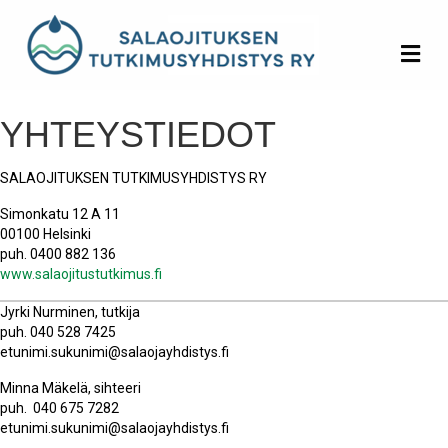
Va
YHTEYSTIEDOT
SALAOJITUKSEN TUTKIMUSYHDISTYS RY
Simonkatu 12 A 11
00100 Helsinki
puh. 0400 882 136
www.salaojitustutkimus.fi
Jyrki Nurminen, tutkija
puh. 040 528 7425
etunimi.sukunimi@salaojayhdistys.fi
Minna Mäkelä, sihteeri
puh. 040 675 7282
etunimi.sukunimi@salaojayhdistys.fi