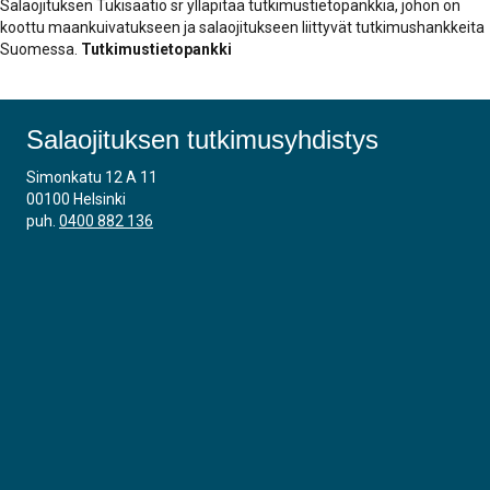
Salaojituksen Tukisäätiö sr ylläpitää tutkimustietopankkia, johon on
koottu maankuivatukseen ja salaojitukseen liittyvät tutkimushankkeita
Suomessa.
Tutkimustietopankki
Salaojituksen tutkimusyhdistys
Simonkatu 12 A 11
00100 Helsinki
puh.
0400 882 136