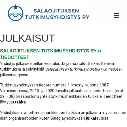
Va
JULKAISUT
SALAOJITUKSEN TUTKIMUSYHDISTYS RY:n
TIEDOTTEET
Yhdistys julkaisee pellon vesitaloutta ja maataloutta käsitteleviä
tutkimuksia ja selvityksiä
Salaojituksen tutkimusyhdistys ry:n tiedote -
julkaisusarjassa.
Tutkimusyhdistyksen tiedote numero 1 ilmestyi vuonna 1987.
Viimeisimmissä, 2010- ja 2020-luvuilla julkaistuissa, tiedotteissa (nrot
29 – 38) on raportoitu yhteistutkimushankkeiden tuloksia. Tiedotteet
löytyvät
täältä
.
Yhdistyksen rahoittamia hankkeiden tuloksia on julkaistu myös muiden
alan organisaatioiden kuten Salaojayhdistyksen
julkaisuissa
.