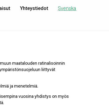
aisut
Yhteystiedot
Svenska
 muun maatalouden ratinalisoinnin
ympäristönsuojeluun liittyvät
telmiä ja menetelmiä.
kaisempina vuosina yhdistys on myös
tä.