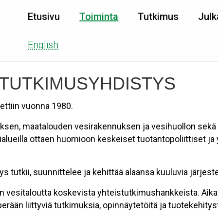
Etusivu
Toiminta
Tutkimus
Julk
English
 TUTKIMUSYHDISTYS
ettiin vuonna 1980.
uksen, maatalouden vesirakennuksen ja vesihuollon sekä
eilla ottaen huomioon keskeiset tuotantopoliittiset ja 
 tutkii, suunnittelee ja kehittää alaansa kuuluvia järjes
n vesitaloutta koskevista yhteistutkimushankkeista. Ai
ään liittyviä tutkimuksia, opinnäytetöitä ja tuotekehitys