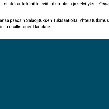
a maataloutta käsitteleviä tutkimuksia ja selvityksiä
Salao
ansa pääosin Salaojituksen Tukisäätiöltä. Yhteistutkimush
iin osallistuneet laitokset.