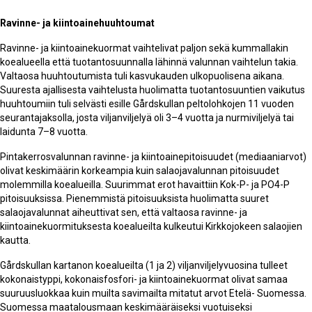
Ravinne- ja kiintoainehuuhtoumat
Ravinne- ja kiintoainekuormat vaihtelivat paljon sekä kummallakin
koealueella että tuotantosuunnalla lähinnä valunnan vaihtelun takia.
Valtaosa huuhtoutumista tuli kasvukauden ulkopuolisena aikana.
Suuresta ajallisesta vaihtelusta huolimatta tuotantosuuntien vaikutus
huuhtoumiin tuli selvästi esille Gårdskullan peltolohkojen 11 vuoden
seurantajaksolla, josta viljanviljelyä oli 3–4 vuotta ja nurmiviljelyä tai
laidunta 7–8 vuotta.
Pintakerrosvalunnan ravinne- ja kiintoainepitoisuudet (mediaaniarvot)
olivat keskimäärin korkeampia kuin salaojavalunnan pitoisuudet
molemmilla koealueilla. Suurimmat erot havaittiin Kok-P- ja PO4-P
pitoisuuksissa. Pienemmistä pitoisuuksista huolimatta suuret
salaojavalunnat aiheuttivat sen, että valtaosa ravinne- ja
kiintoainekuormituksesta koealueilta kulkeutui Kirkkojokeen salaojien
kautta.
Gårdskullan kartanon koealueilta (1 ja 2) viljanviljelyvuosina tulleet
kokonaistyppi, kokonaisfosfori- ja kiintoainekuormat olivat samaa
suuruusluokkaa kuin muilta savimailta mitatut arvot Etelä- Suomessa.
Suomessa maatalousmaan keskimääräiseksi vuotuiseksi