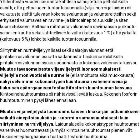
Yhdentoista vuoden seuranta kahdella salaojitetulla peltolohkolla
osoitti, että peltoalueen tuotantosuunnalla (vilja, nurmi ja laidun) oli
vaikutusta sieltä tulevaan kokonaisvaluntaan ja valuntareitteihin sekä
erityisesti valumavesien ravinne- ja kiintoainepitoisuuksiin ja siten
kuormitukseen. Valtaosa mitatusta valunnasta savimaassa purkautui
salaojien kautta sekä suhteellisen loivalta (kaltevuus 1 %) että jyrkältä
(kaltevuus 5 %) lohkolta kaikilla tuotantosuunnilla.
Siirtyminen nurmiviljelyyn lisäsi sekä salaojavalunnan että
pintakerrosvalunnan osuutta sadannasta. Laidunnurmilohkolla
pintakerrosvalunnan osuus sadannasta ja kokonaisvalunnasta kasvoi.
Muutos tavanomaisesta viljanviljelystä luonnonmukaisesti
viljellylle monivuotiselle nurmelle
(ei lannoitusta eikä muokkausta)
näkyi selvimmin kokonaistypen huuhtouman vähenemisenä ja
liukoisen epäorgaanisen fosfaattifosforin huuhtouman kasvuna
.
Kiintoainehuuhtoumissa oli nähtävissä lievää laskua. Kokonaisfosforin
huuhtoutuminen pysyi lähes ennallaan.
Muutos viljanviljelystä luonnonmukaiseen lihakarjan laidunnukseen
vaikutti ainepitoisuuksiin ja -kuormiin samansuuntaisesti kuin
siirtyminen nurmiviljelyyn.
Laidunalueella kokonaistypen huuhtoumat
vähenivät huomattavasti ja myös kiintoainehuuhtoumat pienenivät.
Liukoisen epäorgaanisen fosfaattifosforin huuhtouma