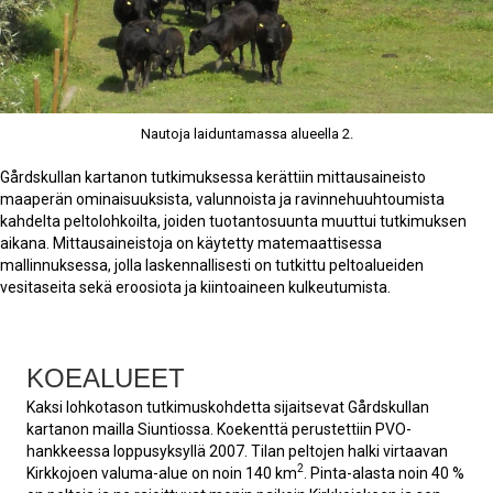
Nautoja laiduntamassa alueella 2.
Gårdskullan kartanon tutkimuksessa kerättiin mittausaineisto
maaperän ominaisuuksista, valunnoista ja ravinnehuuhtoumista
kahdelta peltolohkoilta, joiden tuotantosuunta muuttui tutkimuksen
aikana. Mittausaineistoja on käytetty matemaattisessa
mallinnuksessa, jolla laskennallisesti on tutkittu peltoalueiden
vesitaseita sekä eroosiota ja kiintoaineen kulkeutumista.
KOEALUEET
Kaksi lohkotason tutkimuskohdetta sijaitsevat Gårdskullan
kartanon mailla Siuntiossa. Koekenttä perustettiin PVO-
hankkeessa loppusyksyllä 2007. Tilan peltojen halki virtaavan
2
Kirkkojoen valuma-alue on noin 140 km
. Pinta-alasta noin 40 %