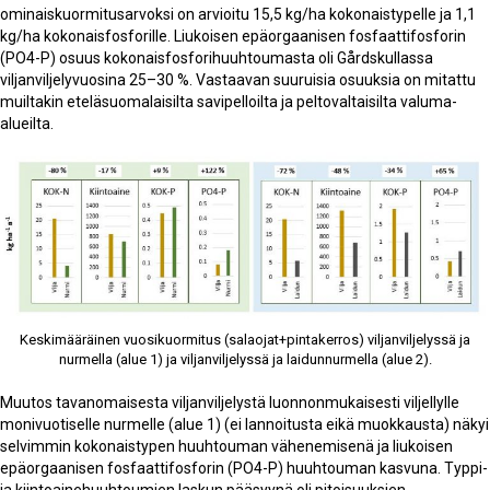
ominaiskuormitusarvoksi on arvioitu 15,5 kg/ha kokonaistypelle ja 1,1
kg/ha kokonaisfosforille. Liukoisen epäorgaanisen fosfaattifosforin
(PO4-P) osuus kokonaisfosforihuuhtoumasta oli Gårdskullassa
viljanviljelyvuosina 25–30 %. Vastaavan suuruisia osuuksia on mitattu
muiltakin eteläsuomalaisilta savipelloilta ja peltovaltaisilta valuma-
alueilta.
Keskimääräinen vuosikuormitus (salaojat+pintakerros) viljanviljelyssä ja
nurmella (alue 1) ja viljanviljelyssä ja laidunnurmella (alue 2).
Muutos tavanomaisesta viljanviljelystä luonnonmukaisesti viljellylle
monivuotiselle nurmelle (alue 1) (ei lannoitusta eikä muokkausta) näkyi
selvimmin kokonaistypen huuhtouman vähenemisenä ja liukoisen
epäorgaanisen fosfaattifosforin (PO4-P) huuhtouman kasvuna. Typpi-
ja kiintoainehuuhtoumien laskun pääsyynä oli pitoisuuksien