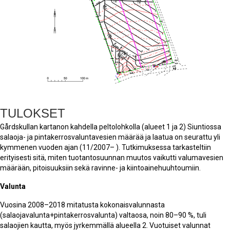
TULOKSET
Gårdskullan kartanon kahdella peltolohkolla (alueet 1 ja 2) Siuntiossa
salaoja- ja pintakerrosvaluntavesien määrää ja laatua on seurattu yli
kymmenen vuoden ajan (11/2007– ). Tutkimuksessa tarkasteltiin
erityisesti sitä, miten tuotantosuunnan muutos vaikutti valumavesien
määrään, pitoisuuksiin sekä ravinne- ja kiintoainehuuhtoumiin.
Valunta
Vuosina 2008–2018 mitatusta kokonaisvalunnasta
(salaojavalunta+pintakerrosvalunta) valtaosa, noin 80–90 %, tuli
salaojien kautta, myös jyrkemmällä alueella 2. Vuotuiset valunnat