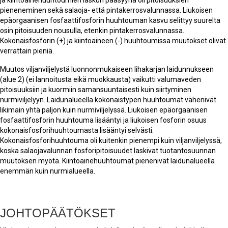
pieneneminen sekä salaoja- että pintakerrosvalunnassa. Liukoisen
epäorgaanisen fosfaattifosforin huuhtouman kasvu selittyy suurelta
osin pitoisuuden nousulla, etenkin pintakerrosvalunnassa.
Kokonaisfosforin (+) ja kiintoaineen (-) huuhtoumissa muutokset olivat
verrattain pieniä.
Muutos viljanviljelystä luonnonmukaiseen lihakarjan laidunnukseen
(alue 2) (ei lannoitusta eikä muokkausta) vaikutti valumaveden
pitoisuuksiin ja kuormiin samansuuntaisesti kuin siirtyminen
nurmiviljelyyn. Laidunalueella kokonaistypen huuhtoumat vähenivät
likimain yhtä paljon kuin nurmiviljelyssä. Liukoisen epäorgaanisen
fosfaattifosforin huuhtouma lisääntyi ja liukoisen fosforin osuus
kokonaisfosforihuuhtoumasta lisääntyi selvästi.
Kokonaisfosforihuuhtouma oli kuitenkin pienempi kuin viljanviljelyssä,
koska salaojavalunnan fosforipitoisuudet laskivat tuotantosuunnan
muutoksen myötä. Kiintoainehuuhtoumat pienenivät laidunalueella
enemmän kuin nurmialueella.
JOHTOPÄÄTÖKSET