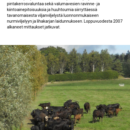
pintakerrosvaluntaa sekä valumavesien ravinne- ja
kiintoainepitoisuuksia ja huuhtoumia siirryttäessä
tavanomaisesta viljanviljelystä luonnonmukaiseen
nurmiviljelyyn ja lihakarjan laidunnukseen. Loppuvuodesta 2007
alkaneet mittaukset jatkuvat.
jjdkl