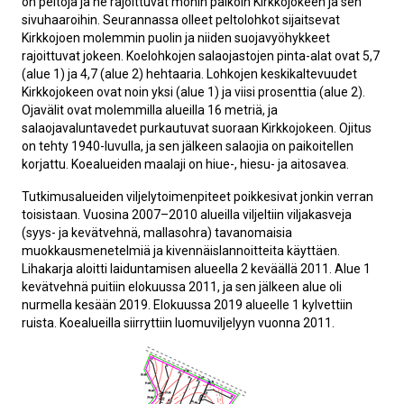
on peltoja ja ne rajoittuvat monin paikoin Kirkkojokeen ja sen
sivuhaaroihin. Seurannassa olleet peltolohkot sijaitsevat
Kirkkojoen molemmin puolin ja niiden suojavyöhykkeet
rajoittuvat jokeen. Koelohkojen salaojastojen pinta-alat ovat 5,7
(alue 1) ja 4,7 (alue 2) hehtaaria. Lohkojen keskikaltevuudet
Kirkkojokeen ovat noin yksi (alue 1) ja viisi prosenttia (alue 2).
Ojavälit ovat molemmilla alueilla 16 metriä, ja
salaojavaluntavedet purkautuvat suoraan Kirkkojokeen. Ojitus
on tehty 1940-luvulla, ja sen jälkeen salaojia on paikoitellen
korjattu. Koealueiden maalaji on hiue-, hiesu- ja aitosavea.
Tutkimusalueiden viljelytoimenpiteet poikkesivat jonkin verran
toisistaan. Vuosina 2007–2010 alueilla viljeltiin viljakasveja
(syys- ja kevätvehnä, mallasohra) tavanomaisia
muokkausmenetelmiä ja kivennäislannoitteita käyttäen.
Lihakarja aloitti laiduntamisen alueella 2 keväällä 2011. Alue 1
kevätvehnä puitiin elokuussa 2011, ja sen jälkeen alue oli
nurmella kesään 2019. Elokuussa 2019 alueelle 1 kylvettiin
ruista. Koealueilla siirryttiin luomuviljelyyn vuonna 2011.