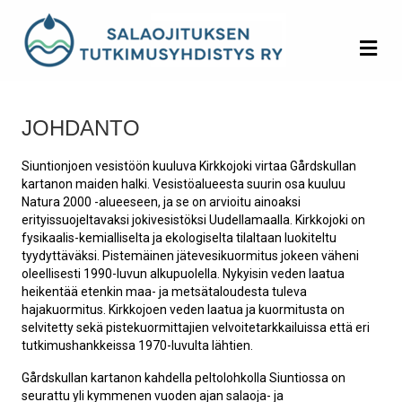
Va
JOHDANTO
Siuntionjoen vesistöön kuuluva Kirkkojoki virtaa Gårdskullan
kartanon maiden halki. Vesistöalueesta suurin osa kuuluu
Natura 2000 -alueeseen, ja se on arvioitu ainoaksi
erityissuojeltavaksi jokivesistöksi Uudellamaalla. Kirkkojoki on
fysikaalis-kemialliselta ja ekologiselta tilaltaan luokiteltu
tyydyttäväksi. Pistemäinen jätevesikuormitus jokeen väheni
oleellisesti 1990-luvun alkupuolella. Nykyisin veden laatua
heikentää etenkin maa- ja metsätaloudesta tuleva
hajakuormitus. Kirkkojoen veden laatua ja kuormitusta on
selvitetty sekä pistekuormittajien velvoitetarkkailuissa että eri
tutkimushankkeissa 1970-luvulta lähtien.
Gårdskullan kartanon kahdella peltolohkolla Siuntiossa on
seurattu yli kymmenen vuoden ajan salaoja- ja