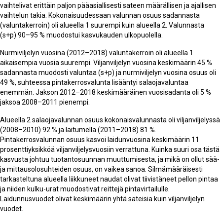
vaihtelivat erittäin paljon pääasiallisesti sateen määrällisen ja ajallisen
vaihtelun takia. Kokonaisuudessaan valunnan osuus sadannasta
(valuntakerroin) oli alueella 1 suurempi kuin alueella 2. Valunnasta
(s+p) 90–95 % muodostui kasvukauden ulkopuolella.
Nurmiviljelyn vuosina (2012–2018) valuntakerroin oli alueella 1
aikaisempia vuosia suurempi. Viljanviljelyn vuosina keskimäärin 45 %
sadannasta muodosti valuntaa (s+p) ja nurmiviljelyn vuosina osuus oli
49 %, suhteessa pintakerrosvalunta lisääntyi salaojavaluntaa
enemmän. Jakson 2012–2018 keskimääräinen vuosisadanta oli 5 %
jaksoa 2008–2011 pienempi.
Alueella 2 salaojavalunnan osuus kokonaisvalunnasta oli viljanviljelyssä
(2008–2010) 92 % ja laitumella (2011–2018) 81 %.
Pintakerrosvalunnan osuus kasvoi laidunvuosina keskimäärin 11
prosenttiyksikköä viljanviljelysvuosiin verrattuna. Kuinka suuri osa tästä
kasvusta johtuu tuotantosuunnan muuttumisesta, ja mikä on ollut sää-
ja mittausolosuhteiden osuus, on vaikea sanoa. Silmämääräisesti
tarkasteltuna alueella liikkuneet naudat olivat tiivistäneet pellon pintaa
ja niiden kulku-urat muodostivat reittejä pintavirtailulle.
Laidunnusvuodet olivat keskimäärin yhtä sateisia kuin viljanviljelyn
vuodet.