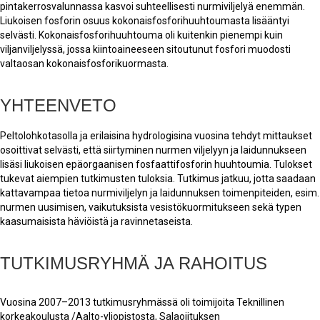
pintakerrosvalunnassa kasvoi suhteellisesti nurmiviljelyä enemmän.
Liukoisen fosforin osuus kokonaisfosforihuuhtoumasta lisääntyi
selvästi. Kokonaisfosforihuuhtouma oli kuitenkin pienempi kuin
viljanviljelyssä, jossa kiintoaineeseen sitoutunut fosfori muodosti
valtaosan kokonaisfosforikuormasta.
YHTEENVETO
Peltolohkotasolla ja erilaisina hydrologisina vuosina tehdyt mittaukset
osoittivat selvästi, että siirtyminen nurmen viljelyyn ja laidunnukseen
lisäsi liukoisen epäorgaanisen fosfaattifosforin huuhtoumia. Tulokset
tukevat aiempien tutkimusten tuloksia. Tutkimus jatkuu, jotta saadaan
kattavampaa tietoa nurmiviljelyn ja laidunnuksen toimenpiteiden, esim.
nurmen uusimisen, vaikutuksista vesistökuormitukseen sekä typen
kaasumaisista häviöistä ja ravinnetaseista.
TUTKIMUSRYHMÄ JA RAHOITUS
Vuosina 2007–2013 tutkimusryhmässä oli toimijoita Teknillinen
korkeakoulusta /Aalto-yliopistosta, Salaojituksen